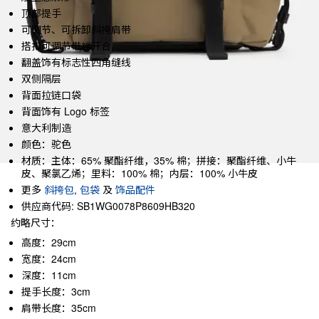
顶部提手
可调节、可拆卸斜挎肩带
搭扣可调节带袢开合
翻盖饰有标志性四角缝线
双侧隔层
背面拉链口袋
背面饰有 Logo 标签
意大利制造
颜色：驼色
材质：主体：65% 聚酯纤维，35% 棉；拼接：聚酯纤维、小牛
皮、聚氯乙烯；里料：100% 棉；内层：100% 小牛皮
更多
斜挎包
,
包袋
及
饰品配件
供应商代码: SB1WG0078P8609HB320
约略尺寸：
高度：29cm
宽度：24cm
深度：11cm
提手长度：3cm
肩带长度：35cm