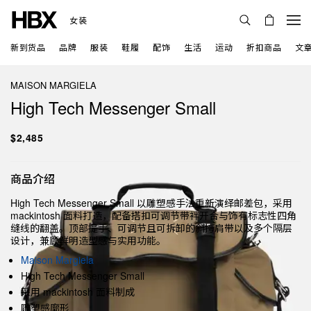
女装
新到货品
品牌
服装
鞋履
配饰
生活
运动
折扣商品
文
MAISON MARGIELA
High Tech Messenger Small
$2,485
商品介绍
High Tech Messenger Small 以雕塑感手法重新演绎邮差包，采用
mackintosh 面料打造，配备搭扣可调节带袢开合与饰有标志性四角
缝线的翻盖。顶部提手、可调节且可拆卸的斜挎肩带以及多个隔层
设计，兼顾鲜明造型感与实用功能。
Maison Margiela
High Tech Messenger Small
采用 mackintosh 面料制成
雕塑感廓形