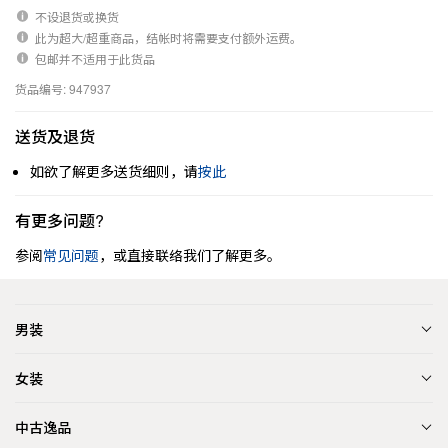
不设退货或换货
此为超大/超重商品，结帐时将需要支付额外运费。
包邮并不适用于此货品
货品编号: 947937
送货及退货
如欲了解更多送货细则，请
按此
有更多问题?
参阅
常见问题
，或直接联络我们了解更多。
男装
女装
中古逸品