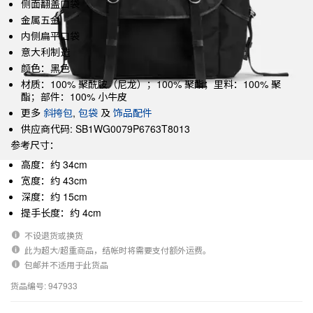
侧面翻盖口袋
金属五金
内侧扁平口袋
意大利制造
颜色：黑色
材质：100% 聚酰胺（尼龙）；100% 聚酯；里料：100% 聚
酯；部件：100% 小牛皮
更多
斜挎包
,
包袋
及
饰品配件
供应商代码: SB1WG0079P6763T8013
参考尺寸：
高度：约 34cm
宽度：约 43cm
深度：约 15cm
提手长度：约 4cm
不设退货或换货
此为超大/超重商品，结帐时将需要支付额外运费。
包邮并不适用于此货品
货品编号: 947933