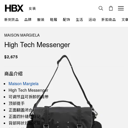
女装
新到货品
品牌
服装
鞋履
配饰
生活
运动
折扣商品
文
MAISON MARGIELA
High Tech Messenger
$2,675
商品介绍
Maison Margiela
High Tech Messenger
可调节且可拆卸的肩带
顶部提手
正面翻盖闭合
正面四针缝线标记
背部网状拉链夹层