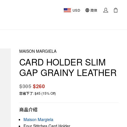
USD
简体
MAISON MARGIELA
CARD HOLDER SLIM
GAP GRAINY LEATHER
$305
$260
您省下了: $45 (15% Off)
商品介绍
Maison Margiela
Four Stitches Card Holder