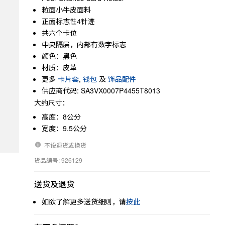
粒面小牛皮面料
正面标志性4针迹
共六个卡位
中央隔层，内部有数字标志
颜色：黑色
材质：皮革
更多
卡片套
,
钱包
及
饰品配件
供应商代码: SA3VX0007P4455T8013
大约尺寸：
高度：8公分
宽度：9.5公分
不设退货或换货
货品编号: 926129
送货及退货
如欲了解更多送货细则，请
按此