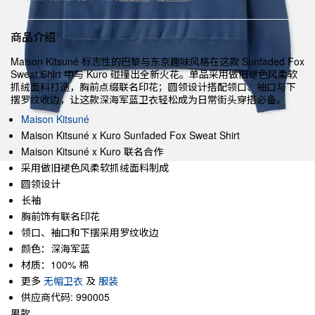
商品介绍
Maison Kitsuné 标志性的巴黎与东京趣味风格在这款 Sunfaded Fox
Sweat Shirt 中与 Kuro 碰撞出全新火花。单品采用做旧褪色风柔软
抓绒面料打造，胸前点缀联名印花；圆领设计搭配领口、袖口与下
摆罗纹收边，让这款深海军蓝卫衣轻松成为日常街头穿搭必备。
Maison Kitsuné
Maison Kitsuné x Kuro Sunfaded Fox Sweat Shirt
Maison Kitsuné x Kuro 联名合作
采用做旧褪色风柔软抓绒面料制成
圆领设计
长袖
胸前饰有联名印花
领口、袖口和下摆采用罗纹收边
颜色：深海军蓝
材质：100% 棉
更多
无帽卫衣
及
服装
供应商代码: 990005
男款