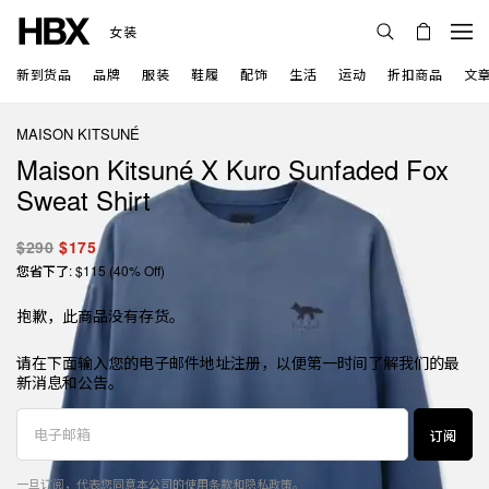
女装
新到货品
品牌
服装
鞋履
配饰
生活
运动
折扣商品
文
MAISON KITSUNÉ
Maison Kitsuné X Kuro Sunfaded Fox
Sweat Shirt
$290
$175
您省下了: $115 (40% Off)
抱歉，此商品没有存货。
请在下面输入您的电子邮件地址注册，以便第一时间了解我们的最
新消息和公告。
订阅
一旦订阅，代表您同意本公司的
使用条款
和
隐私政策
。