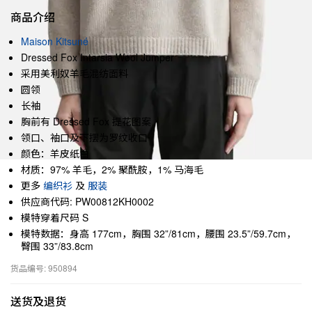
商品介绍
Maison Kitsuné
Dressed Fox Intarsia Wool Jumper
采用美利奴羊毛混纺面料
圆领
长袖
胸前有 Dressed Fox 提花图案
领口、袖口及下摆为罗纹收口
颜色：羊皮纸白
材质：97% 羊毛，2% 聚酰胺，1% 马海毛
更多
编织衫
及
服装
供应商代码: PW00812KH0002
模特穿着尺码 S
模特数据：身高 177cm，胸围 32”/81cm，腰围 23.5”/59.7cm，
臀围 33”/83.8cm
货品编号: 950894
送货及退货