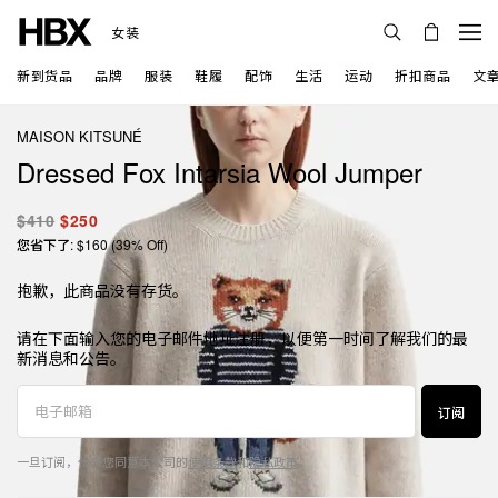
女装
新到货品
品牌
服装
鞋履
配饰
生活
运动
折扣商品
文
MAISON KITSUNÉ
Dressed Fox Intarsia Wool Jumper
$410
$250
您省下了: $160 (39% Off)
抱歉，此商品没有存货。
请在下面输入您的电子邮件地址注册，以便第一时间了解我们的最
新消息和公告。
订阅
一旦订阅，代表您同意本公司的
使用条款
和
隐私政策
。