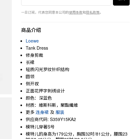
一旦订阅，代表您同意本公司的
使用条款
和
隐私政策
。
商品介绍
Loewe
Tank Dress
修身剪裁
长裙
轻质闪光罗纹针织结构
圆领
侧开衩
正面花押字刺绣设计
颜色：深蓝色
材质：維斯科斯，聚酯纖維
更多
连身裙
及
服装
供应商代码: S359Y15KA2
模特儿穿著S号
模特儿的身高为179公分，胸围32吋/81公分，腰围23