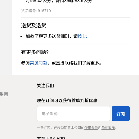
吋/58.42公分，臀围35吋/88.9公分
货品编号: 916710
送货及退货
如欲了解更多送货细则，请
按此
有更多问题?
参阅
常见问题
，或直接联络我们了解更多。
关注我们
t 集团
现在订阅可以获得首单九折优惠
订阅
一旦订阅，代表您同意本公司的
使用条款
和
隐私政策
。
下载 HBX APP