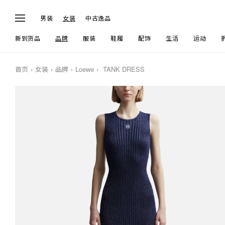
男装
女装
中古逸品
新到货品
品牌
服装
鞋履
配饰
生活
运动
首页
女装
品牌
Loewe
TANK DRESS