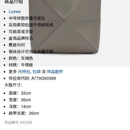
商品介绍
Loewe
中号拼图折叠手提包
采用柔软粒面牛犊皮制成
可肩背或手提
金箔品牌标志
麂皮内衬
板块设计可完全折叠平整
颜色：灰褐色
材质：牛犊皮
更多
托特包
,
包袋
及
饰品配件
供应商代码: A779G50X89
大致尺寸：
高度：32cm
宽度：36cm
深度：14cm
肩带长度：26cm
货品编号: 940258