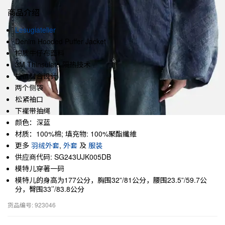
商品介绍
Lesugiatelier
Denim Hooded Puffer Jacket
棉质牛仔布面料
3M Thinsulate 隔热技术
拉链封合设计
两个侧袋
松紧袖口
下襬带抽绳
颜色：深蓝
材质：100%棉; 填充物: 100%聚酯纖維
更多
羽绒外套
,
外套
及
服装
供应商代码: SG243UJK005DB
模特儿穿著一码
模特儿的身高为177公分，胸围32”/81公分，腰围23.5”/59.7公
分，臀围33’’/83.8公分
货品编号: 923046