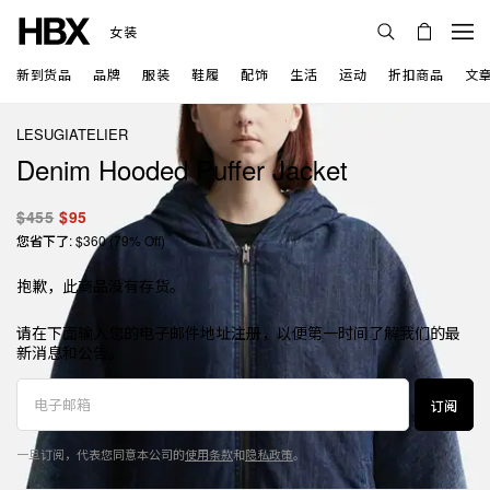
女装
新到货品
品牌
服装
鞋履
配饰
生活
运动
折扣商品
文
LESUGIATELIER
Denim Hooded Puffer Jacket
$455
$95
您省下了: $360 (79% Off)
抱歉，此商品没有存货。
请在下面输入您的电子邮件地址注册，以便第一时间了解我们的最
新消息和公告。
订阅
一旦订阅，代表您同意本公司的
使用条款
和
隐私政策
。