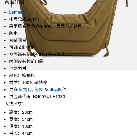
商品介绍
Lemaire
中号软质游戏包
采用填充尼龙帆布制成，表面哑光处理
防水
拉链闭合
可调节斜挎带
侧面饰有刺绣孔眼及系带细节
内侧设有拉链口袋
尼龙内衬
颜色：棕褐色
材质：100% 聚酰胺
更多
斜挎包
,
包袋
及
饰品配件
供应商代码: BG0074 LF1330
大致尺寸：
高度：23cm
宽度：54cm
深度：13cm
带长：44cm