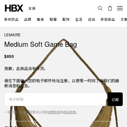
女装
新到货品
品牌
服装
鞋履
配饰
生活
运动
折扣商品
文
LEMAIRE
Medium Soft Game Bag
$850
抱歉，此商品没有存货。
请在下面输入您的电子邮件地址注册，以便第一时间了解我们的最
新消息和公告。
订阅
一旦订阅，代表您同意本公司的
使用条款
和
隐私政策
。