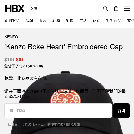
女装
新到货品
品牌
服装
鞋履
配饰
生活
运动
折扣商品
文
KENZO
'Kenzo Boke Heart' Embroidered Cap
$165
$95
您省下了: $70 (42% Off)
抱歉，此商品没有存货。
请在下面输入您的电子邮件地址注册，以便第一时间了解我们的最
新消息和公告。
订阅
一旦订阅，代表您同意本公司的
使用条款
和
隐私政策
。