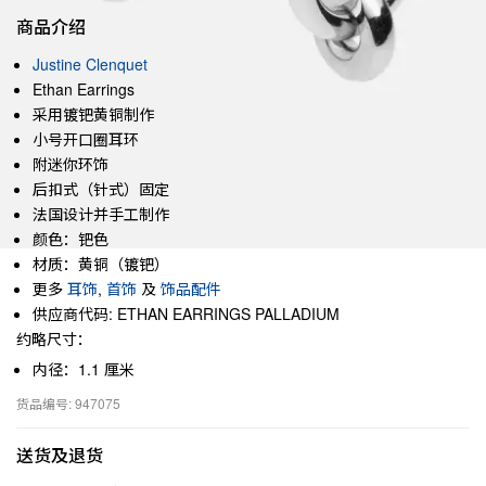
商品介绍
Justine Clenquet
Ethan Earrings
采用镀钯黄铜制作
小号开口圈耳环
附迷你环饰
后扣式（针式）固定
法国设计并手工制作
颜色：钯色
材质：黄铜（镀钯）
更多
耳饰
,
首饰
及
饰品配件
供应商代码: ETHAN EARRINGS PALLADIUM
约略尺寸：
内径：1.1 厘米
货品编号: 947075
送货及退货