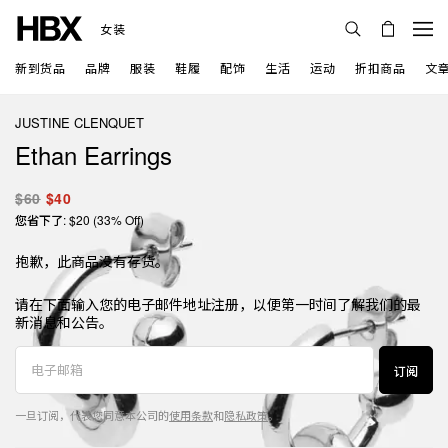
女装
新到货品
品牌
服装
鞋履
配饰
生活
运动
折扣商品
文
JUSTINE CLENQUET
Ethan Earrings
$60
$40
您省下了: $20 (33% Off)
抱歉，此商品没有存货。
请在下面输入您的电子邮件地址注册，以便第一时间了解我们的最
新消息和公告。
订阅
一旦订阅，代表您同意本公司的
使用条款
和
隐私政策
。