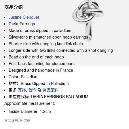
商品介绍
Justine Clenquet
Daria Earrings
Made of brass dipped in palladium
Silver-tone mismatched open hoop earrings
Shorter side with dangling knot link chain
Longer side with two links connected with a knot dangling
Bead on the end of each hoop
Post-back fastening for pierced ears
Designed and handmade in France
Color: Palladium
材质：Brass Dipped In Palladium
更多
耳饰
,
首饰
及
饰品配件
供应商代码: DARIA EARRINGS PALLADIUM
Approximate measurement:
Inside Diameter: 1.2cm
货品编号: 947061