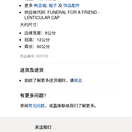
更多
鸭舌帽
,
帽子
及
饰品配件
供应商代码: FUNERAL FOR A FRIEND -
LENTICULAR CAP
大约尺寸：
边缘宽度：8公分
冠高：12公分
周长：60公分
货品编号: 935700
送货及退货
如欲了解更多送货细则，请
按此
有更多问题?
参阅
常见问题
，或直接联络我们了解更多。
关注我们