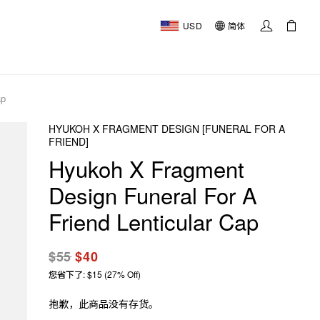
USD
简体
ap
HYUKOH X FRAGMENT DESIGN [FUNERAL FOR A
FRIEND]
Hyukoh X Fragment
Design Funeral For A
Friend Lenticular Cap
$55
$40
您省下了: $15 (27% Off)
抱歉，此商品没有存货。