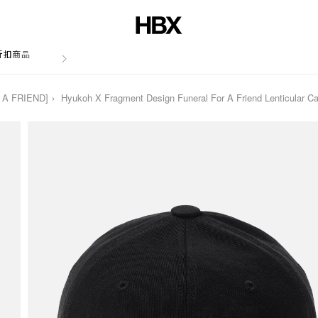
折扣商品
文章
A FRIEND]
Hyukoh X Fragment Design Funeral For A Friend Lenticular C