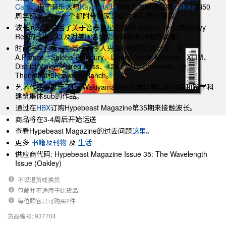
Carti
、电子音乐大师
Kaytranada
和标志性眼镜品牌
Oakley
的50
周年纪念 — 每一个都附带独家深度文章和原创摄影。
波长问题还包括了关于音乐巨星包括Pa Salieu、Feid和Sexyy
Red的故事，以及对美国各地高保真聆听酒吧的调查。
时尚特写包括一些当今最令人兴奋的标签和设计师，如
A.Presse、Salehe Bembury、Liberal Youth Ministry、XLIM、
District Vision、Greg Ross、424、Willy Chavarria、O
Thongthai和Phantom Ranch。
艺术作品集展示了Eri Wakiyama的令人难以置信的作品和跨学科
建筑集体sub的作品。
通过在
HBX
订购Hypebeast Magazine第35期来接触波长。
商品将在3-4周后开始运送
查看Hypebeast Magazine的过去问题
这里
。
更多
书籍及刊物
及
生活
供应商代码: Hypebeast Magazine Issue 35: The Wavelength
Issue (Oakley)
不设退货或换货
包邮并不适用于此货品
每位顾客只可购买2件
货品编号: 937704