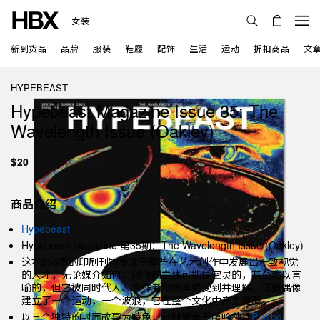
女装
新到货品
品牌
服装
鞋履
配饰
生活
运动
折扣商品
文
HYPEBEAST
Hypebeast Magazine Issue 35: The
Wavelength Issue (Oakley)
$20
商品介绍
Hypebeast
Hypebeast Magazine 第35期：The Wavelength Issue (Oakley)
这本256页的印刷刊物专注于那些在艺术创作中发展出一致视觉
的人才，无论媒介如何。创作的主线可能是空灵的，甚至难以言
喻的，但它被同时代人、合作者和粉丝感受到并理解。这些偶像
建立了一个运动，一个波浪，它在整个文化中产生涟漪。
以三个独特的封面故事为特色，分别聚焦于嘻哈神话
Playboi