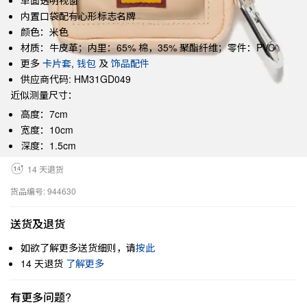
单面透明视窗
内置口袋配有心形标志名牌
颜色：米色
材质：牛皮革；内里：65% 棉，35% 聚酯纤维；零件：PVC
更多
卡片套
,
钱包
及
饰品配件
供应商代码: HM31GD049
近似测量尺寸：
高度：7cm
宽度：10cm
深度：1.5cm
14 天退货
货品编号: 944630
送货及退货
如欲了解更多送货细则，请
按此
14 天退货
了解更多
有更多问题?