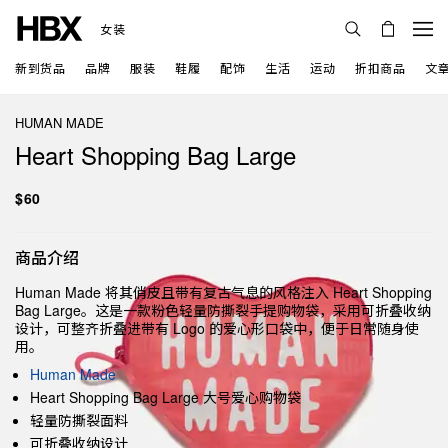
女装
新到货品
品牌
服装
鞋履
配饰
生活
运动
折扣商品
文
HUMAN MADE
Heart Shopping Bag Large
$60
商品介绍
Human Made 将其俏皮且带有复古气息的风格注入 Heart Shopping
Bag Large。这是一款粉色轻量防撕裂手提购物袋，采用可折叠收纳
设计，可整齐折叠进带有 Logo 的爱心形口袋中，便于日常随身使
用。
Human Made
Heart Shopping Bag Large 大号爱心购物袋
轻量防撕裂面料
可折叠收纳设计