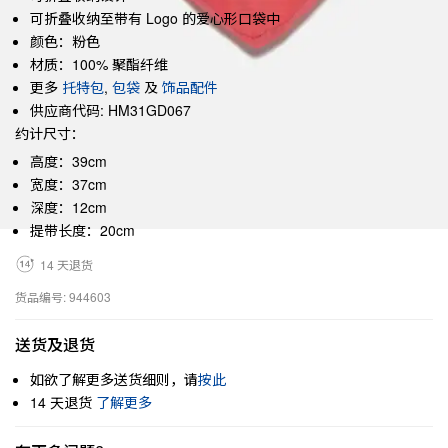
可折叠收纳至带有 Logo 的爱心形口袋中
颜色：粉色
材质：100% 聚酯纤维
更多
托特包
,
包袋
及
饰品配件
供应商代码: HM31GD067
约计尺寸：
高度：39cm
宽度：37cm
深度：12cm
提带长度：20cm
14 天退货
货品编号: 944603
送货及退货
如欲了解更多送货细则，请
按此
14 天退货
了解更多