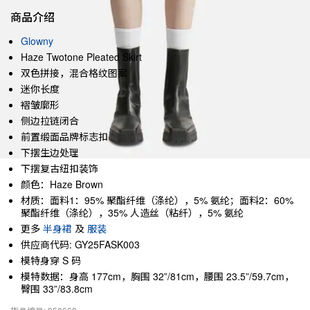
商品介绍
Glowny
Haze Twotone Pleated Skirt
双色拼接，混合格纹图案
迷你长度
褶皱廓形
侧边拉链闭合
前置缎面品牌标志扣
下摆生边处理
下摆复古纽扣装饰
颜色：Haze Brown
材质：面料1：95% 聚酯纤维（涤纶），5% 氨纶；面料2：60%
聚酯纤维（涤纶），35% 人造丝（粘纤），5% 氨纶
更多
半身裙
及
服装
供应商代码: GY25FASK003
模特身穿 S 码
模特数据：身高 177cm，胸围 32”/81cm，腰围 23.5”/59.7cm，
臀围 33”/83.8cm