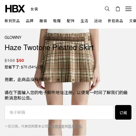
女装
新到货品
品牌
服装
鞋履
配饰
生活
运动
折扣商品
文
GLOWNY
Haze Twotone Pleated Skirt
$130
$60
您省下了: $70 (54% Off)
抱歉，此商品没有存货。
请在下面输入您的电子邮件地址注册，以便第一时间了解我们的最
新消息和公告。
订阅
一旦订阅，代表您同意本公司的
使用条款
和
隐私政策
。