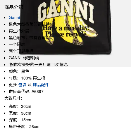
商品介绍
Ganni
黑色大型香蕉印花托特包
再生棉外层
黑色帆布，带有香蕉印花
一个隔层
两个顶部手柄
GANNI 标志刺绣
‘祝你有美好的一天！请回收’信息
颜色：黑色
材质：100% 再生棉
更多
包袋
及
饰品配件
供应商代码: A6897
大致尺寸：
高度：30cm
宽度：36cm
深度：15cm
肩带长度：26cm