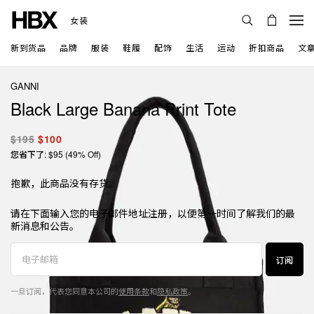
女装
新到货品
品牌
服装
鞋履
配饰
生活
运动
折扣商品
文
GANNI
Black Large Banana Print Tote
$195
$100
您省下了: $95 (49% Off)
抱歉，此商品没有存货。
请在下面输入您的电子邮件地址注册，以便第一时间了解我们的最
新消息和公告。
订阅
一旦订阅，代表您同意本公司的
使用条款
和
隐私政策
。