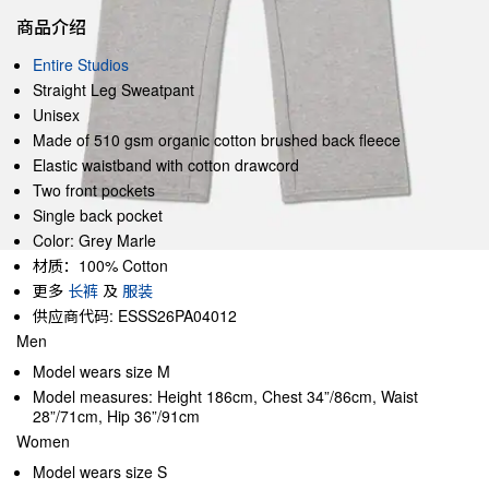
商品介绍
Entire Studios
Straight Leg Sweatpant
Unisex
Made of 510 gsm organic cotton brushed back fleece
Elastic waistband with cotton drawcord
Two front pockets
Single back pocket
Color: Grey Marle
材质：100% Cotton
更多
长裤
及
服装
供应商代码: ESSS26PA04012
Men
Model wears size M
Model measures: Height 186cm, Chest 34”/86cm, Waist
28”/71cm, Hip 36”/91cm
Women
Model wears size S