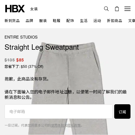
女装
新到货品
品牌
服装
鞋履
配饰
生活
运动
折扣商品
文
ENTIRE STUDIOS
Straight Leg Sweatpant
$135
$85
您省下了: $50 (37% Off)
抱歉，此商品没有存货。
请在下面输入您的电子邮件地址注册，以便第一时间了解我们的最
新消息和公告。
订阅
一旦订阅，代表您同意本公司的
使用条款
和
隐私政策
。