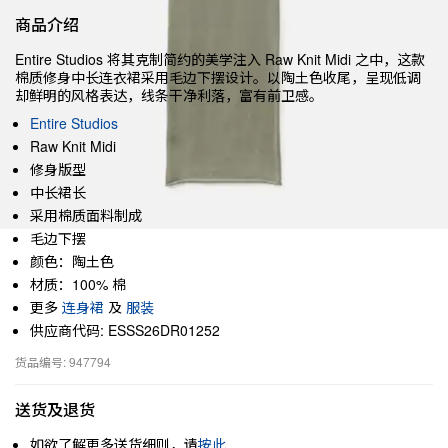
商品介绍
Entire Studios 将其克制简约的美学注入 Raw Knit Midi 之中，这款
棉质修身中长连衣裙采用毛边下摆设计。以陶土色收尾，呈现低调
却鲜明的风格表达，线条干净利落，富有前卫感。
Entire Studios
Raw Knit Midi
修身版型
中长裙长
采用棉质面料制成
毛边下摆
颜色：陶土色
材质：100% 棉
更多
连身裙
及
服装
供应商代码: ESSS26DR01252
货品编号: 947794
送货及退货
如欲了解更多送货细则，请
按此