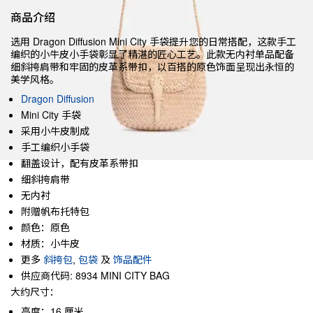
商品介绍
选用 Dragon Diffusion Mini City 手袋提升您的日常搭配，这款手工
编织的小牛皮小手袋彰显了精湛的匠心工艺。此款无内衬单品配备
细斜挎肩带和牢固的皮革系带扣，以百搭的原色饰面呈现出永恒的
美学风格。
Dragon Diffusion
Mini City 手袋
采用小牛皮制成
手工编织小手袋
翻盖设计，配有皮革系带扣
细斜挎肩带
无内衬
附赠帆布托特包
颜色：原色
材质：小牛皮
更多
斜挎包
,
包袋
及
饰品配件
供应商代码: 8934 MINI CITY BAG
大约尺寸：
高度：16 厘米