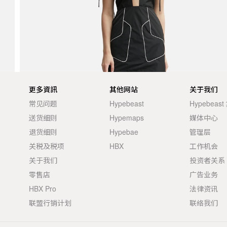
更多資訊
其他网站
关于我们
常见问题
Hypebeast
Hypebeas
送货细则
Hypemaps
媒体中心
退货细则
Hypebae
管理层
关税及税项
HBX
工作机会
关于我们
投资者关系
零售店
广告业务
HBX Pro
法律资讯
联盟行销计划
联络我们