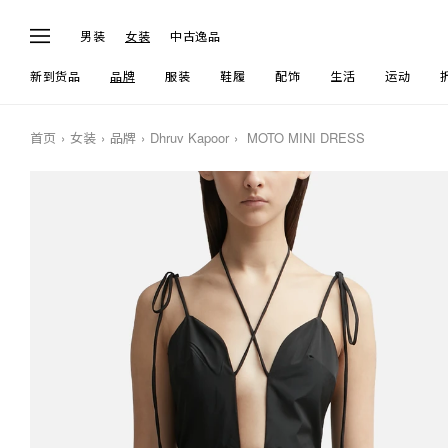
男装
女装
中古逸品
新到货品
品牌
服装
鞋履
配饰
生活
运动
首页
女装
品牌
Dhruv Kapoor
MOTO MINI DRESS