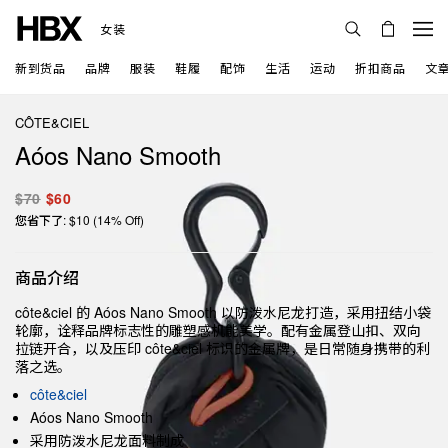
女装
新到货品
品牌
服装
鞋履
配饰
生活
运动
折扣商品
文
CÔTE&CIEL
Aóos Nano Smooth
$70
$60
您省下了: $10 (14% Off)
商品介绍
côte&ciel 的 Aóos Nano Smooth 以防泼水尼龙打造，采用扭结小袋
轮廓，诠释品牌标志性的雕塑感机能美学。配有金属登山扣、双向
拉链开合，以及压印 côte&ciel 标识的金属牌，是日常随身携带的利
落之选。
côte&ciel
Aóos Nano Smooth
采用防泼水尼龙面料制成