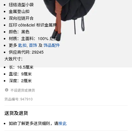
扭结造型小袋
金属登山扣
双向拉链开合
压印 côte&ciel 标识金属牌
颜色：黑色
材质：主面料：100% 尼龙
更多
匙扣
,
首饰
及
饰品配件
供应商代码: 29245
大致尺寸：
长：16.5厘米
直径：9厘米
深度：2厘米
不设退货或换货
货品编号: 947910
送货及退货
如欲了解更多送货细则，请
按此