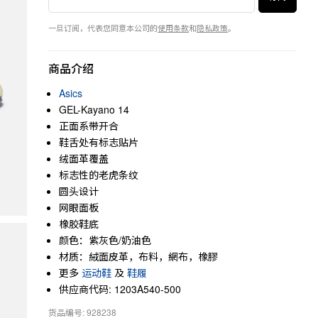
一旦订阅，代表您同意本公司的
使用条款
和
隐私政策
。
商品介绍
Asics
GEL-Kayano 14
正面系带开合
鞋舌处有标志贴片
绒面革覆盖
标志性的老虎条纹
圆头设计
网眼面板
橡胶鞋底
颜色：紫灰色/奶油色
材质：絨面皮革，布料，網布，橡膠
更多
运动鞋
及
鞋履
供应商代码: 1203A540-500
货品编号: 928238