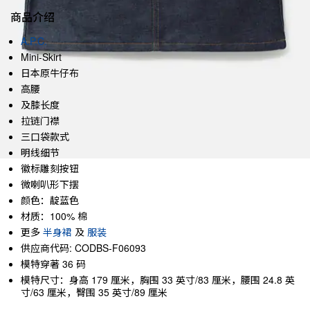
商品介绍
A.P.C.
Mini-Skirt
日本原牛仔布
高腰
及膝长度
拉链门襟
三口袋款式
明线细节
徽标雕刻按钮
微喇叭形下摆
颜色：靛蓝色
材质：100% 棉
更多
半身裙
及
服装
供应商代码: CODBS-F06093
模特穿著 36 码
模特尺寸：身高 179 厘米，胸围 33 英寸/83 厘米，腰围 24.8 英
寸/63 厘米，臀围 35 英寸/89 厘米