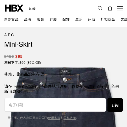
女装
新到货品
品牌
服装
鞋履
配饰
生活
运动
折扣商品
文
A.P.C.
Mini-Skirt
$155
$95
您省下了: $60 (39% Off)
抱歉，此商品没有存货。
请在下面输入您的电子邮件地址注册，以便第一时间了解我们的最
新消息和公告。
订阅
一旦订阅，代表您同意本公司的
使用条款
和
隐私政策
。