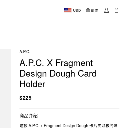
USD
简体
A.P.C.
A.P.C. X Fragment
Design Dough Card
Holder
$225
商品介绍
这款 A.P.C. x Fragment Design Dough 卡片夹以极简设