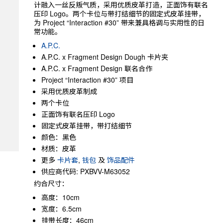
计融入一丝反叛气质，采用优质皮革打造，正面饰有联名
压印 Logo。两个卡位与带打结细节的固定式皮革挂带，
为 Project “Interaction #30” 带来兼具格调与实用性的日
常功能。
A.P.C.
A.P.C. x Fragment Design Dough 卡片夹
A.P.C. x Fragment Design 联名合作
Project “Interaction #30” 项目
采用优质皮革制成
两个卡位
正面饰有联名压印 Logo
固定式皮革挂带，带打结细节
颜色：黑色
材质：皮革
更多
卡片套
,
钱包
及
饰品配件
供应商代码: PXBVV-M63052
约合尺寸：
高度：10cm
宽度：6.5cm
挂带长度：46cm