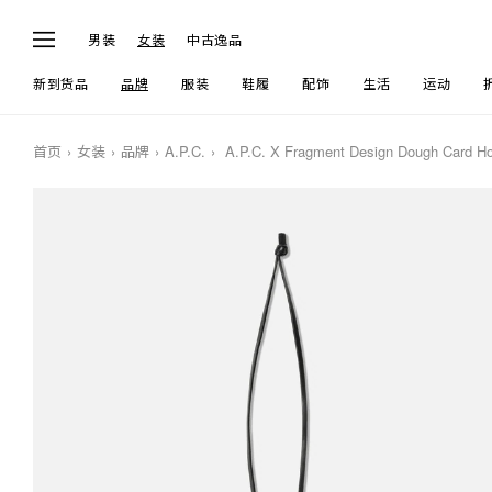
男装
女装
中古逸品
新到货品
品牌
服装
鞋履
配饰
生活
运动
首页
女装
品牌
A.P.C.
A.P.C. X Fragment Design Dough Card Ho