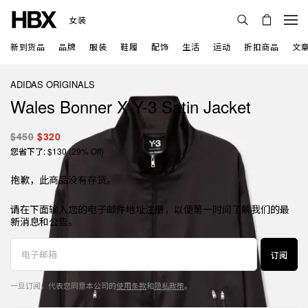
女装
新到货品
品牌
服装
鞋履
配饰
生活
运动
折扣商品
文
ADIDAS ORIGINALS
Wales Bonner X Y-3 Satin Jacket
$450
$320
您省下了: $130 (29% Off)
抱歉，此商品没有存货。
请在下面输入您的电子邮件地址注册，以便第一时间了解我们的最
新消息和公告。
订阅
一旦订阅，代表您同意本公司的
使用条款
和
隐私政策
。