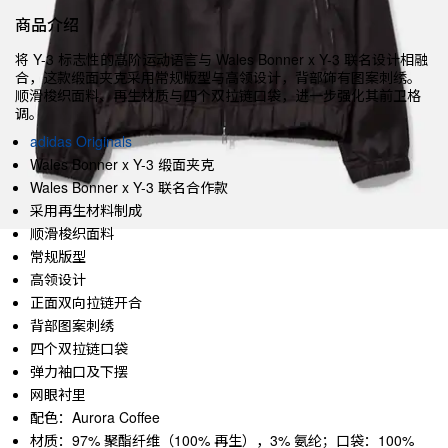
商品介绍
将 Y-3 标志性的高阶运动语言与 Wales Bonner x Y-3 联名设计相融
合，这款缎面夹克采用常规版型与高领设计，背部饰有图案刺绣。
顺滑梭织面料、再生材质与四个双拉链口袋，进一步强化其前卫格
调。
adidas Originals
Wales Bonner x Y-3 缎面夹克
Wales Bonner x Y-3 联名合作款
采用再生材料制成
顺滑梭织面料
常规版型
高领设计
正面双向拉链开合
背部图案刺绣
四个双拉链口袋
弹力袖口及下摆
网眼衬里
配色：Aurora Coffee
材质：97% 聚酯纤维（100% 再生），3% 氨纶；口袋：100%