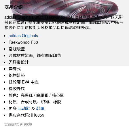
商品介绍
adidas Originals 通过 Taekwondo F50 演绎利落运动气息，以无鞋
带套穿式设计搭配带图案印花的合成材质鞋面。低轮廓 EVA 中底与
橡胶外底令这款街头风格单品保持简洁流线外观。
adidas Originals
Taekwondo F50
常规版型
合成材质鞋面，饰有图案印花
无鞋带设计
套穿式
织物鞋垫
低轮廓 EVA 中底
橡胶外底
颜色：亮猩红 / 金属银 / 核心黑
材质：合成材质、织物、橡胶
更多
运动鞋
及
鞋履
供应商代码: IH6859
货品编号: 949639