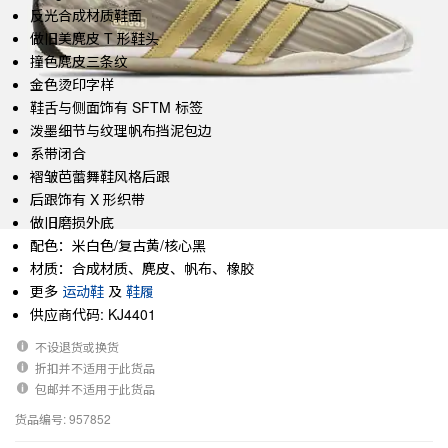
反光合成材质鞋面
做旧美麂皮 T 形鞋头
撞色麂皮三条纹
金色烫印字样
鞋舌与侧面饰有 SFTM 标签
泼墨细节与纹理帆布挡泥包边
系带闭合
褶皱芭蕾舞鞋风格后跟
后跟饰有 X 形织带
做旧磨损外底
配色：米白色/复古黄/核心黑
材质：合成材质、麂皮、帆布、橡胶
更多
运动鞋
及
鞋履
供应商代码: KJ4401
不设退货或换货
折扣并不适用于此货品
包邮并不适用于此货品
货品编号: 957852