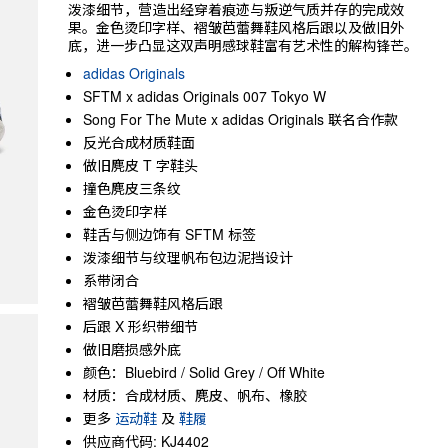
泼漆细节，营造出经穿着痕迹与叛逆气质并存的完成效
果。金色烫印字样、褶皱芭蕾舞鞋风格后跟以及做旧外
底，进一步凸显这双声明感球鞋富有艺术性的解构锋芒。
adidas Originals
SFTM x adidas Originals 007 Tokyo W
Song For The Mute x adidas Originals 联名合作款
反光合成材质鞋面
做旧麂皮 T 字鞋头
撞色麂皮三条纹
金色烫印字样
鞋舌与侧边饰有 SFTM 标签
泼漆细节与纹理帆布包边泥挡设计
系带闭合
褶皱芭蕾舞鞋风格后跟
后跟 X 形织带细节
做旧磨损感外底
颜色：Bluebird / Solid Grey / Off White
材质：合成材质、麂皮、帆布、橡胶
更多
运动鞋
及
鞋履
供应商代码: KJ4402