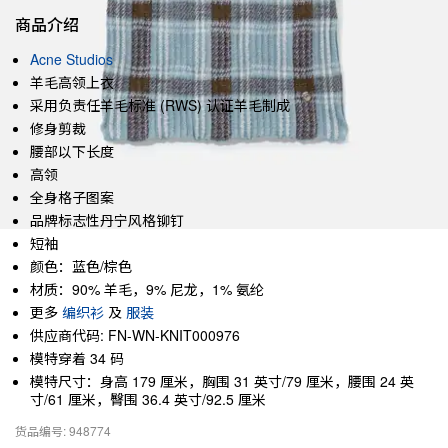
商品介绍
Acne Studios
羊毛高领上衣
采用负责任羊毛标准 (RWS) 认证羊毛制成
修身剪裁
腰部以下长度
高领
全身格子图案
品牌标志性丹宁风格铆钉
短袖
颜色：蓝色/棕色
材质：90% 羊毛，9% 尼龙，1% 氨纶
更多
编织衫
及
服装
供应商代码: FN-WN-KNIT000976
模特穿着 34 码
模特尺寸：身高 179 厘米，胸围 31 英寸/79 厘米，腰围 24 英
寸/61 厘米，臀围 36.4 英寸/92.5 厘米
货品编号: 948774