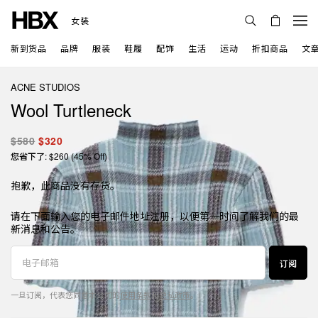
女装
新到货品
品牌
服装
鞋履
配饰
生活
运动
折扣商品
文
ACNE STUDIOS
Wool Turtleneck
$580
$320
您省下了: $260 (45% Off)
抱歉，此商品没有存货。
请在下面输入您的电子邮件地址注册，以便第一时间了解我们的最
新消息和公告。
订阅
一旦订阅，代表您同意本公司的
使用条款
和
隐私政策
。