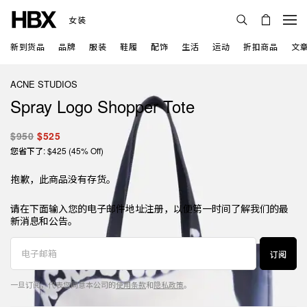
女装
新到货品
品牌
服装
鞋履
配饰
生活
运动
折扣商品
文
ACNE STUDIOS
Spray Logo Shopper Tote
$950
$525
您省下了: $425 (45% Off)
抱歉，此商品没有存货。
请在下面输入您的电子邮件地址注册，以便第一时间了解我们的最
新消息和公告。
订阅
一旦订阅，代表您同意本公司的
使用条款
和
隐私政策
。