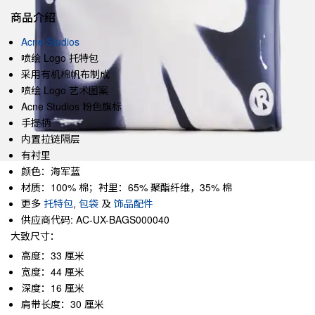
商品介绍
Acne Studios
喷绘 Logo 托特包
采用有机棉帆布制成
喷绘 Logo 艺术图案
Acne Studios 粉色旗标
手提柄
内置拉链隔层
有衬里
颜色：海军蓝
材质：100% 棉；衬里：65% 聚酯纤维，35% 棉
更多
托特包
,
包袋
及
饰品配件
供应商代码: AC-UX-BAGS000040
大致尺寸：
高度：33 厘米
宽度：44 厘米
深度：16 厘米
肩带长度：30 厘米