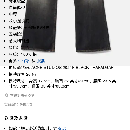
标准版型
直筒裤型
中腰
及小腿长度
膝盖处带轻微喇叭效果
五袋设计
意大利制造
颜色：黑色
材质：100% 棉
更多
牛仔裤
及
服装
供应商代码: ACNE STUDIOS 2021F BLACK TRAFALGAR
模特穿着 26 码
模特尺寸：身高 177cm，胸围 32 英寸/81cm，腰围 23.5 英
寸/59.7cm，臀围 33 英寸/83.8cm
不设退货或换货
货品编号: 948773
送货及退货
如欲了解更多送货细则，请
按此