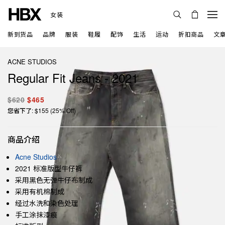
女装
新到货品
品牌
服装
鞋履
配饰
生活
运动
折扣商品
文
ACNE STUDIOS
Regular Fit Jeans - 2021
$620
$465
您省下了: $155 (25% Off)
商品介绍
Acne Studios
2021 标准版型牛仔裤
采用黑色无弹牛仔布制成
采用有机棉制成
经过水洗和染色处理
手工涂抹漆痕