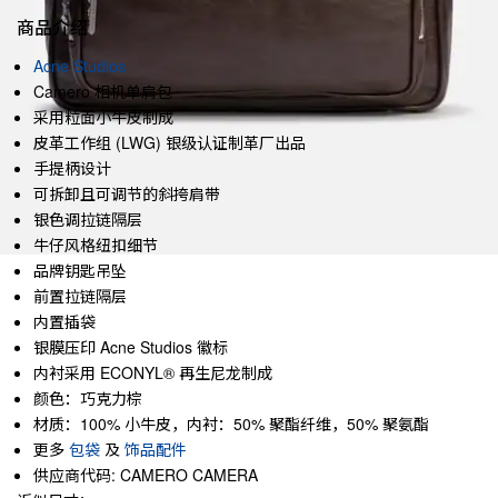
商品介绍
Acne Studios
Camero 相机单肩包
采用粒面小牛皮制成
皮革工作组 (LWG) 银级认证制革厂出品
手提柄设计
可拆卸且可调节的斜挎肩带
银色调拉链隔层
牛仔风格纽扣细节
品牌钥匙吊坠
前置拉链隔层
内置插袋
银膜压印 Acne Studios 徽标
内衬采用 ECONYL® 再生尼龙制成
颜色：巧克力棕
材质：100% 小牛皮，内衬：50% 聚酯纤维，50% 聚氨酯
更多
包袋
及
饰品配件
供应商代码: CAMERO CAMERA