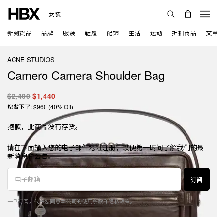
女装
新到货品
品牌
服装
鞋履
配饰
生活
运动
折扣商品
文
ACNE STUDIOS
Camero Camera Shoulder Bag
$2,400
$1,440
您省下了: $960 (40% Off)
抱歉，此商品没有存货。
请在下面输入您的电子邮件地址注册，以便第一时间了解我们的最
新消息和公告。
订阅
一旦订阅，代表您同意本公司的
使用条款
和
隐私政策
。