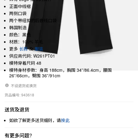
正面中线褶
两侧口袋
两个带纽扣的后嵌线口袋
韩国制造
颜色：黑色
材质：100% 羊毛
更多
长裤
及
服装
供应商代码: W261PT01
模特穿着尺码 48
模特身材参数：身高 188cm，胸围 34”/86.4cm，腰围
26”/66cm，臀围 36”/91cm
不设退货或换货
货品编号: 943618
送货及退货
如欲了解更多送货细则，请
按此
有更多问题?