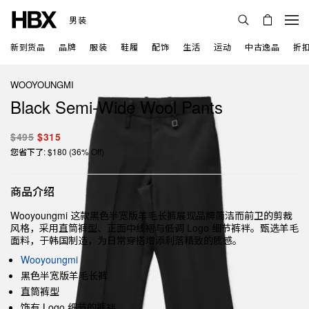
男装
新到货品
品牌
服装
鞋履
配饰
生活
运动
中古逸品
折
WOOYOUNGMI
Black Semi-Wide Wool Pants
$495
$315
您省下了: $180 (36% Off)
商品介绍
Wooyoungmi 这款黑色半宽版羊毛长裤展现品牌简洁而前卫的剪裁
风格，采用直筒裤型、正面中线褶与低调 Logo 细节裤袢。甄选羊毛
面料，于韩国制造，为日常穿搭增添利落精致的质感。
Wooyoungmi
黑色半宽版羊毛长裤
直筒裤型
饰有 Logo 细节的裤袢