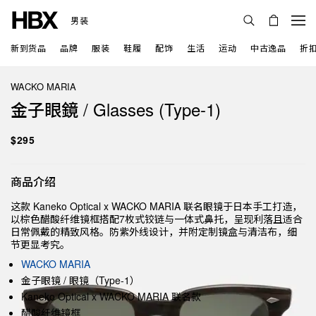
男装
新到货品
品牌
服装
鞋履
配饰
生活
运动
中古逸品
折
WACKO MARIA
金子眼鏡 / Glasses (Type-1)
$295
商品介绍
这款 Kaneko Optical x WACKO MARIA 联名眼镜于日本手工打造，
以棕色醋酸纤维镜框搭配7枚式铰链与一体式鼻托，呈现利落且适合
日常佩戴的精致风格。防紫外线设计，并附定制镜盒与清洁布，细
节更显考究。
WACKO MARIA
金子眼镜 / 眼镜（Type-1）
Kaneko Optical x WACKO MARIA 联名款
醋酸纤维镜框