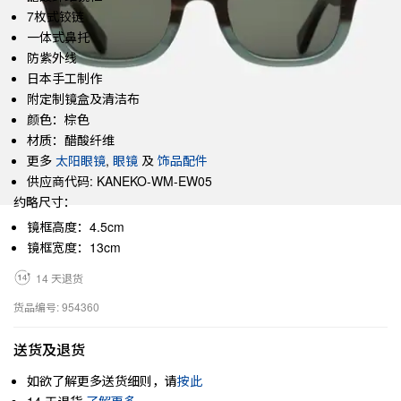
7枚式铰链
一体式鼻托
防紫外线
日本手工制作
附定制镜盒及清洁布
颜色：棕色
材质：醋酸纤维
更多
太阳眼镜
,
眼镜
及
饰品配件
供应商代码: KANEKO-WM-EW05
约略尺寸：
镜框高度：4.5cm
镜框宽度：13cm
14 天退货
货品编号: 954360
送货及退货
如欲了解更多送货细则，请
按此