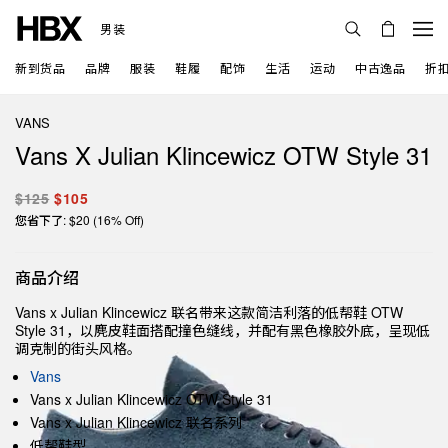
男装
新到货品
品牌
服装
鞋履
配饰
生活
运动
中古逸品
折
VANS
Vans X Julian Klincewicz OTW Style 31
$125
$105
您省下了: $20 (16% Off)
商品介绍
Vans x Julian Klincewicz 联名带来这款简洁利落的低帮鞋 OTW
Style 31，以麂皮鞋面搭配撞色缝线，并配有黑色橡胶外底，呈现低
调克制的街头风格。
Vans
Vans x Julian Klincewicz OTW Style 31
Vans x Julian Klincewicz 联名系列
低帮鞋型