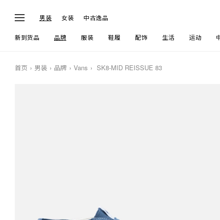
男装
女装
中古逸品
新到货品
品牌
服装
鞋履
配饰
生活
运动
首页
男装
品牌
Vans
SK8-MID REISSUE 83