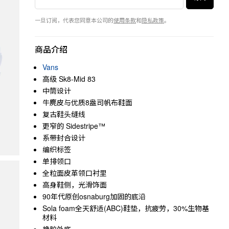
一旦订阅，代表您同意本公司的
使用条款
和
隐私政策
。
商品介绍
Vans
高级 Sk8-Mid 83
中筒设计
牛麂皮与优质8盎司帆布鞋面
复古鞋头缝线
更窄的 Sidestripe™
系带封合设计
编织标签
单排领口
全粒面皮革领口衬里
高身鞋侧，光滑饰面
90年代原创osnaburg加固的底沿
Sola foam全天舒适(ABC)鞋垫，抗疲劳，30%生物基
材料