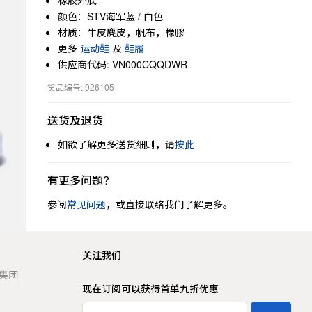
橡胶外底
颜色：STV海军蓝 / 白色
材质：牛皮麂皮，帆布，橡膠
更多
运动鞋
及
鞋履
供应商代码: VN000CQQDWR
货品编号: 926105
送货及退货
如欲了解更多送货细则，请
按此
有更多问题?
参阅
常见问题
，或直接联络我们了解更多。
关注我们
t 集团
现在订阅可以获得首单九折优惠