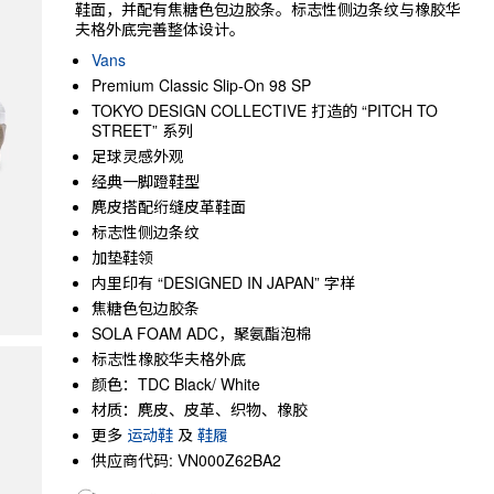
鞋面，并配有焦糖色包边胶条。标志性侧边条纹与橡胶华
夫格外底完善整体设计。
Vans
Premium Classic Slip-On 98 SP
TOKYO DESIGN COLLECTIVE 打造的 “PITCH TO
STREET” 系列
足球灵感外观
经典一脚蹬鞋型
麂皮搭配绗缝皮革鞋面
标志性侧边条纹
加垫鞋领
内里印有 “DESIGNED IN JAPAN” 字样
焦糖色包边胶条
SOLA FOAM ADC，聚氨酯泡棉
标志性橡胶华夫格外底
颜色：TDC Black/ White
材质：麂皮、皮革、织物、橡胶
更多
运动鞋
及
鞋履
供应商代码: VN000Z62BA2