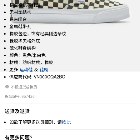
棋盘格帆布鞋面
无衬垫结构
系带闭合
金属鞋带孔
橡胶包边，饰有经典侧边条纹
橡胶华夫格外底
硫化鞋身结构
颜色：黑色/米白色
材质：纺织材质，橡胶
更多
运动鞋
及
鞋履
供应商代码: VN000CQA2BO
不设退货或换货
货品编号: 957426
送货及退货
如欲了解更多送货细则，请
按此
有更多问题?