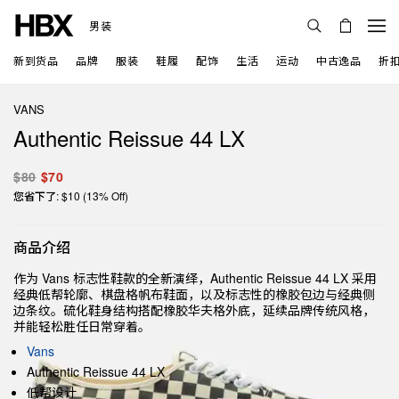
男装
新到货品
品牌
服装
鞋履
配饰
生活
运动
中古逸品
折
VANS
Authentic Reissue 44 LX
$80
$70
您省下了: $10 (13% Off)
商品介绍
作为 Vans 标志性鞋款的全新演绎，Authentic Reissue 44 LX 采用
经典低帮轮廓、棋盘格帆布鞋面，以及标志性的橡胶包边与经典侧
边条纹。硫化鞋身结构搭配橡胶华夫格外底，延续品牌传统风格，
并能轻松胜任日常穿着。
Vans
Authentic Reissue 44 LX
低帮设计