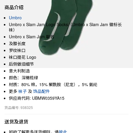
商品介绍
Umbro
Umbro x Slam Jam Logo Socks（Umbro x Slam Jam 徽标长
袜）
Umbro x Slam Jam 联名
及膝长度
罗纹袜口
袜口提花 Logo
后侧做旧细节
意大利制造
颜色：深橄榄绿
材质：80% 棉，15% 聚酰胺（尼龙），5% 氨纶
更多
袜子
及
饰品配件
供应商代码: UBMW0359YA15
货品编号: 938325
送货及退货
如欲了解更多送货细则，请
按此