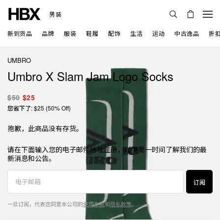
男装
新到货品
品牌
服装
鞋履
配饰
生活
运动
中古逸品
折
UMBRO
Umbro X Slam Jam Logo Socks
$50
$25
您省下了: $25 (50% Off)
抱歉，此商品没有存货。
请在下面输入您的电子邮件地址注册，以便第一时间了解我们的最
新消息和公告。
订阅
一旦订阅，代表您同意本公司的
使用条款
和
隐私政策
。