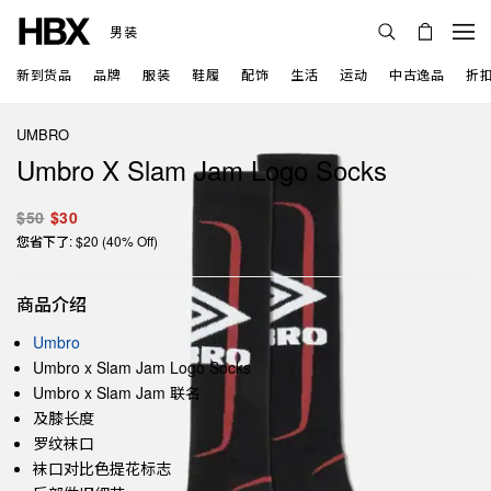
男装
新到货品
品牌
服装
鞋履
配饰
生活
运动
中古逸品
折
UMBRO
Umbro X Slam Jam Logo Socks
$50
$30
您省下了: $20 (40% Off)
商品介绍
Umbro
Umbro x Slam Jam Logo Socks
Umbro x Slam Jam 联名
及膝长度
罗纹袜口
袜口对比色提花标志