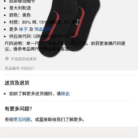
后部做旧细节
意大利制造
颜色：黑色
材质：80% 棉, 15% 聚酰胺, 5% 氨纶
更多
袜子
及
饰品配件
供应商代码: UBMW0359YA15
尺码说明：单一尺码，适合大部分成人尺码。欲获更准确尺码建
议，请参考品牌尺码表或联络客服。
不设退货或换货
货品编号: 938327
送货及退货
如欲了解更多送货细则，请
按此
有更多问题?
参阅
常见问题
，或直接联络我们了解更多。