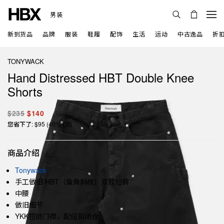
男装
新到货品
品牌
服装
鞋履
配饰
生活
运动
中古逸品
折
TONYWACK
Hand Distressed HBT Double Knee
Shorts
$235
$140
您省下了: $95 (40% Off)
商品介绍
Tonywack
手工做旧 HBT（鱼骨斜纹）双膝短裤
中腰
做旧细节
YKK拉链门襟，配纽扣闭合