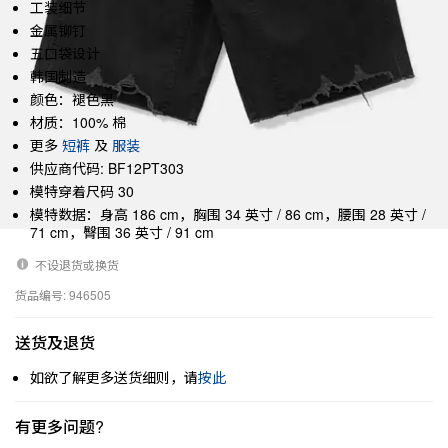
工装细节
金属铆钉
五口袋设计
韩国制造
颜色：褪色黑
材质：100% 棉
更多
短裤
及
服装
供应商代码: BF12PT303
模特穿着尺码 30
模特数据：身高 186 cm，胸围 34 英寸 / 86 cm，腰围 28 英寸 /
71 cm，臀围 36 英寸 / 91 cm
不设退货或换货
货品编号: 946505
送货及退货
如欲了解更多送货细则，请
按此
有更多问题?