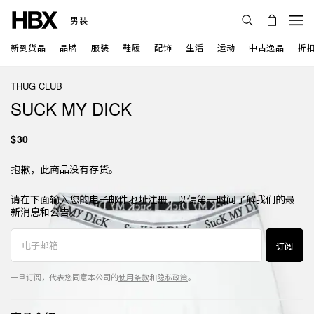
男装
新到货品
品牌
服装
鞋履
配饰
生活
运动
中古逸品
折
THUG CLUB
SUCK MY DICK
$30
抱歉，此商品没有存货。
请在下面输入您的电子邮件地址注册，以便第一时间了解我们的最
新消息和公告。
订阅
一旦订阅，代表您同意本公司的
使用条款
和
隐私政策
。