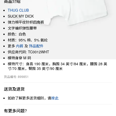
商品介绍
THUG CLUB
SUCK MY DICK
弹力棉平纹针织四角裤
文字编织弹性腰带
颜色：白色
材质：95% 棉、5% 氨纶
更多
内裤
及
饰品配件
供应商代码: TC0012WHT
模特身穿 M 码
模特尺寸：身高 190 厘米，胸围 34 英寸/84 厘米，腰围 28 英
寸/70 厘米，臀围 35 英寸/90 厘米
货品编号: 899851
送货及退货
如欲了解更多送货细则，请
按此
有更多问题?