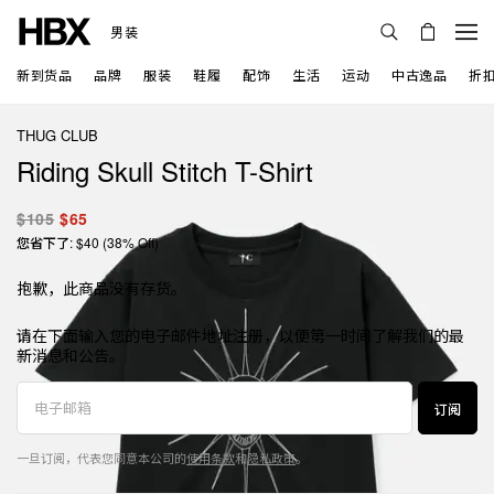
男装
新到货品
品牌
服装
鞋履
配饰
生活
运动
中古逸品
折
THUG CLUB
Riding Skull Stitch T-Shirt
$105
$65
您省下了: $40 (38% Off)
抱歉，此商品没有存货。
请在下面输入您的电子邮件地址注册，以便第一时间了解我们的最
新消息和公告。
订阅
一旦订阅，代表您同意本公司的
使用条款
和
隐私政策
。