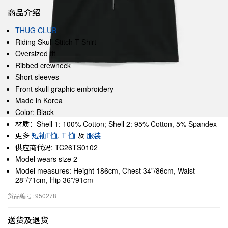
商品介绍
THUG CLUB
Riding Skull Stitch T-Shirt
Oversized fit
Ribbed crewneck
Short sleeves
Front skull graphic embroidery
Made in Korea
Color: Black
材质：Shell 1: 100% Cotton; Shell 2: 95% Cotton, 5% Spandex
更多
短袖T恤
,
T 恤
及
服装
供应商代码: TC26TS0102
Model wears size 2
Model measures: Height 186cm, Chest 34”/86cm, Waist
28”/71cm, Hip 36”/91cm
货品编号: 950278
送货及退货