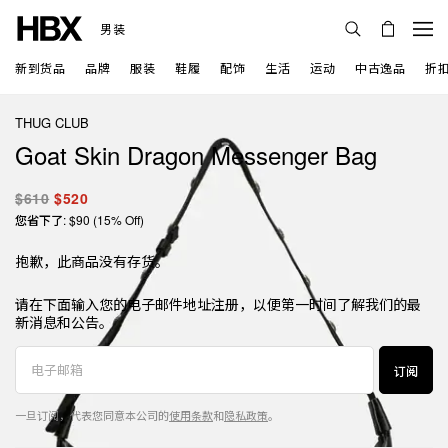
男装
新到货品
品牌
服装
鞋履
配饰
生活
运动
中古逸品
折
THUG CLUB
Goat Skin Dragon Messenger Bag
$610
$520
您省下了: $90 (15% Off)
抱歉，此商品没有存货。
请在下面输入您的电子邮件地址注册，以便第一时间了解我们的最
新消息和公告。
订阅
一旦订阅，代表您同意本公司的
使用条款
和
隐私政策
。