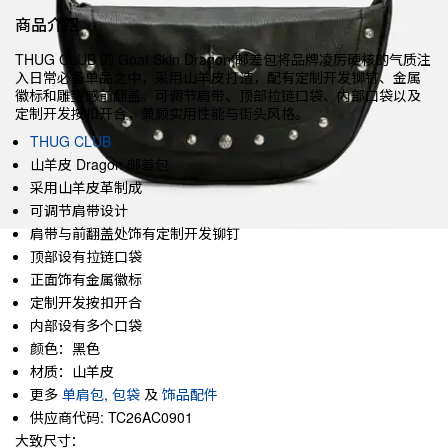
商品介绍
THUG CLUB 的 Goat Skin Dragon 邮差包将品牌凌厉硬核的气质注
入日常必备单品之中，采用山羊皮打造，配有定制开发铆钉、金属
徽标和雕塑感前翻盖。可调节肩带、顶部拉链口袋、内部口袋以及
定制开发按扣开合，兼顾实用性能与街头风格。
THUG CLUB
山羊皮 Dragon 邮差包
采用山羊皮革制成
可调节肩带设计
肩带与前翻盖处饰有定制开发铆钉
顶部设有拉链口袋
正面饰有金属徽标
定制开发按扣开合
内部设有多个口袋
颜色：黑色
材质：山羊皮
更多
单肩包
,
包袋
及
饰品配件
供应商代码: TC26AC0901
大致尺寸：