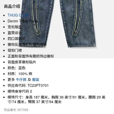
商品介绍
THUG CLUB
Denim Tribal Pants
宽松版型
直筒设计
四口袋款式
徽标压花饰钉和钮扣细节
钮扣门襟
正面和背面饰有磨损饰边徽标
背面皮革徽标贴片
颜色：蓝色
材质：100% 棉
更多
牛仔裤
及
服装
供应商代码: TC23PT0701
模特身穿尺码 2
模特尺寸：身高 187 厘米，胸围 36 英寸/91 厘米，腰围 29 英
寸/74 厘米，臀围 37 英寸/94 厘米
货品编号: 907399