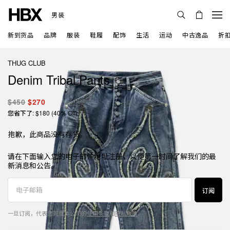
男装
新到货品
品牌
服装
鞋履
配饰
生活
运动
中古逸品
折
THUG CLUB
Denim Tribal Pants
$450
$270
您省下了: $180 (40% Off)
抱歉，此商品没有存货。
请在下面输入您的电子邮件地址注册，以便第一时间了解我们的最
新消息和公告。
订阅
一旦订阅，代表您同意本公司的
使用条款
和
隐私政策
。