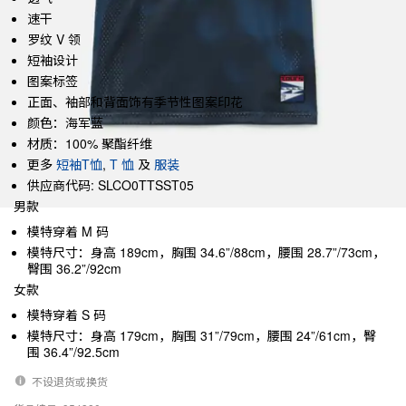
速干
罗纹 V 领
短袖设计
图案标签
正面、袖部和背面饰有季节性图案印花
颜色：海军蓝
材质：100% 聚酯纤维
更多
短袖T恤
,
T 恤
及
服装
供应商代码: SLCO0TTSST05
男款
模特穿着 M 码
模特尺寸：身高 189cm，胸围 34.6”/88cm，腰围 28.7”/73cm，
臀围 36.2”/92cm
女款
模特穿着 S 码
模特尺寸：身高 179cm，胸围 31”/79cm，腰围 24”/61cm，臀
围 36.4”/92.5cm
不设退货或换货