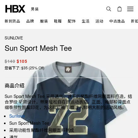
男装
新到货品
品牌
服装
鞋履
配饰
生活
运动
中古逸品
折
SUNLOVE
Sun Sport Mesh Tee
$140
$105
您省下了: $35 (25% Off)
商品介绍
Sun Sport Mesh Tee 采用透气、速干的聚酯纤维网眼面料打造，结
合罗纹 V 领设计，带来轻松自在的运动表现。正面、袖部和背面点
缀季节性图案印花，为这款短袖 T 恤注入鲜明大胆的运动风格。
Sunlove
Sun Sport Mesh Tee
采用功能性聚酯纤维网眼面料制成
透气