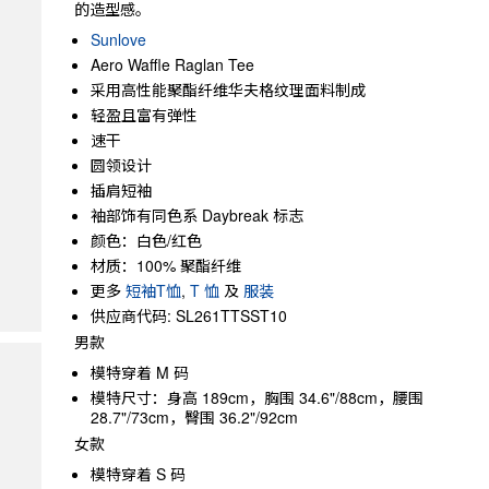
的造型感。
Sunlove
Aero Waffle Raglan Tee
采用高性能聚酯纤维华夫格纹理面料制成
轻盈且富有弹性
速干
圆领设计
插肩短袖
袖部饰有同色系 Daybreak 标志
颜色：白色/红色
材质：100% 聚酯纤维
更多
短袖T恤
,
T 恤
及
服装
供应商代码: SL261TTSST10
男款
模特穿着 M 码
模特尺寸：身高 189cm，胸围 34.6"/88cm，腰围
28.7"/73cm，臀围 36.2"/92cm
女款
模特穿着 S 码