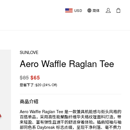
USD
简体
SUNLOVE
Aero Waffle Raglan Tee
$85
$65
您省下了: $20 (24% Off)
商品介绍
Aero Waffle Raglan Tee 是一款兼具机能感与街头风格的
百搭单品，采用高性能聚酯纤维华夫格纹理面料打造，带
来轻盈、富有弹性且速干的舒适穿着体验。插肩短袖与袖
部同色系 Daybreak 标志点缀，呈现干净利落、毫不费力