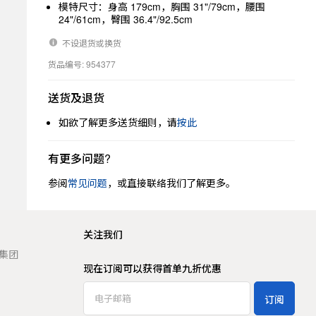
模特尺寸：身高 179cm，胸围 31"/79cm，腰围
24"/61cm，臀围 36.4"/92.5cm
不设退货或换货
货品编号: 954377
送货及退货
如欲了解更多送货细则，请
按此
有更多问题?
参阅
常见问题
，或直接联络我们了解更多。
关注我们
t 集团
现在订阅可以获得首单九折优惠
订阅