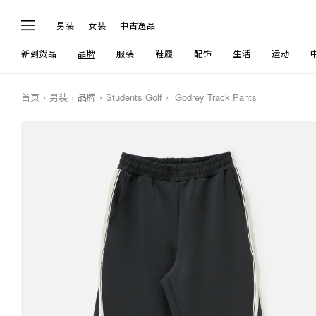
男装
女装
中古逸品
新到货品
品牌
服装
鞋履
配饰
生活
运动
首页
男装
品牌
Students Golf
Godrey Track Pants