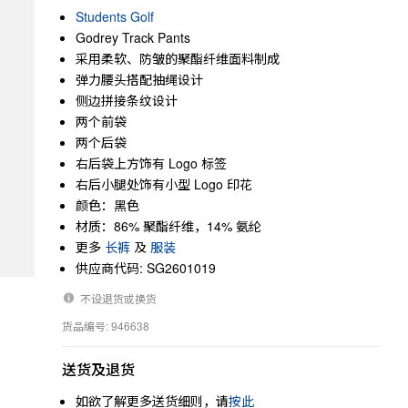
Students Golf
Godrey Track Pants
采用柔软、防皱的聚酯纤维面料制成
弹力腰头搭配抽绳设计
侧边拼接条纹设计
两个前袋
两个后袋
右后袋上方饰有 Logo 标签
右后小腿处饰有小型 Logo 印花
颜色：黑色
材质：86% 聚酯纤维，14% 氨纶
更多
长裤
及
服装
供应商代码: SG2601019
不设退货或换货
货品编号: 946638
送货及退货
如欲了解更多送货细则，请
按此